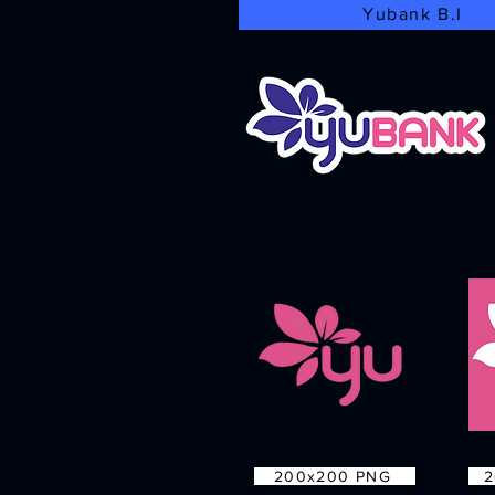
Yubank B.I
200x200 PNG
2