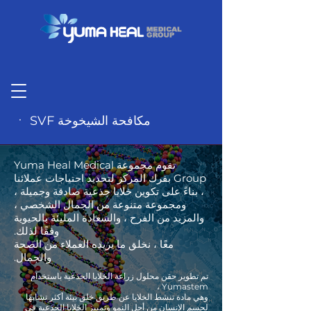
ㆍ SVF مكافحة الشيخوخة
تقوم مجموعة Yuma Heal Medical
Group بفرك المركز لتحديد احتياجات عملائنا
، بناءً على تكوين خلايا جذعية صادقة وجميلة ،
ومجموعة متنوعة من الجمال الشخصي ،
والمزيد من الفرح ، والسعادة المليئة بالحيوية
وفقًا لذلك.
معًا ، نخلق ما يريده العملاء من الصحة
والجمال.
تم تطوير حقن محلول زراعة الخلايا الجذعية باستخدام
Yumastem ،
وهي مادة تنشط الخلايا عن طريق خلق بيئة أكثر تشابهًا
لجسم الإنسان من أجل النمو وتمييز الخلايا الجذعية في