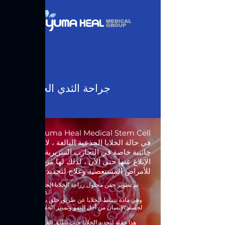
ㆍ جراحة الثدي الخلوية
Yuma Heal Medical Stem Cell
في حالة الخلايا الجذعية البالغة ، لا توجد آثار
جانبية خاصة في التجارب السريرية التي تم
الإبلاغ عنها حتى الآن ، لذلك لها مزايا كعلاج
للأمراض المستعصية وعلاج لتجديد الأنسجة.
تم تطوير حقن محلول زراعة الخلايا الجذعية باستخدام
Yumastem ،
وهي مادة تنشط الخلايا عن طريق خلق بيئة أكثر تشابهًا
لجسم الإنسان من أجل النمو وتمييز الخلايا الجذعية في
المختبر.
هذا حقنة لتجديد الخلايا حيث تطلق الخلايا التي تمتص