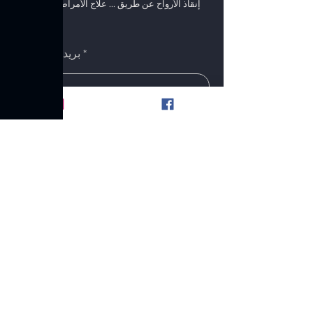
"إنقاذ الأرواح عن طريق ... علاج الأمراض ، في جميع
أنحاء العالم!"
بريد الالكتروني
يقدم
اتصل
YUMA HEAL MEDICAL GROUP INC.
الولايات المتحدة الأمريكية
1111 طريق بابكوك. سان أنطونيو ، تكساس 78201
الولايات المتحدة الأمريكية
+1 248491 8888
YUMA HEAL MEDICAL
TORONTO
36 Toronto Street Suite 850 Toronto, Ontario, M5C