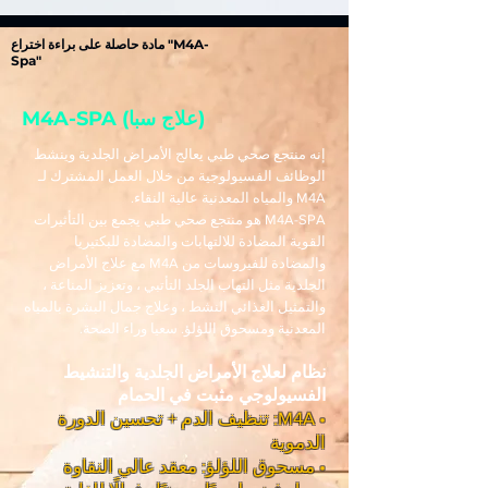
مادة حاصلة على براءة اختراع "M4A-
Spa"
M4A-SPA (علاج سبا)
إنه منتجع صحي طبي يعالج الأمراض الجلدية وينشط
الوظائف الفسيولوجية من خلال العمل المشترك لـ
M4A والمياه المعدنية عالية النقاء.
M4A-SPA هو منتجع صحي طبي يجمع بين التأثيرات
القوية المضادة للالتهابات والمضادة للبكتيريا
والمضادة للفيروسات من M4A مع علاج الأمراض
الجلدية مثل التهاب الجلد التأتبي ، وتعزيز المناعة ،
والتمثيل الغذائي النشط ، وعلاج جمال البشرة بالمياه
المعدنية ومسحوق اللؤلؤ. سعيا وراء الصحة.
نظام لعلاج الأمراض الجلدية والتنشيط
الفسيولوجي مثبت في الحمام
• M4A: تنظيف الدم + تحسين الدورة
الدموية
• مسحوق اللؤلؤ: معقد عالي النقاوة