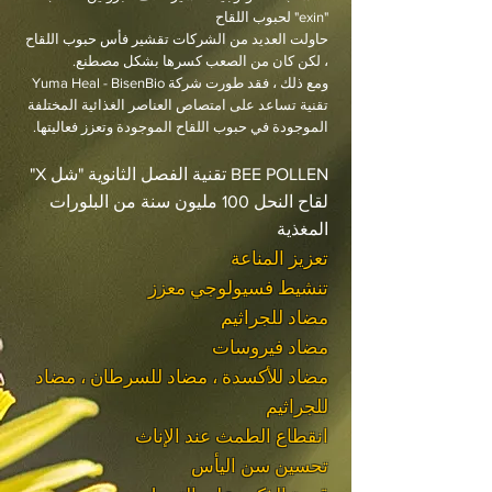
"exin" لحبوب اللقاح
حاولت العديد من الشركات تقشير فأس حبوب اللقاح
، لكن كان من الصعب كسرها بشكل مصطنع.
ومع ذلك ، فقد طورت شركة Yuma Heal - BisenBio
تقنية تساعد على امتصاص العناصر الغذائية المختلفة
الموجودة في حبوب اللقاح الموجودة وتعزز فعاليتها.
BEE POLLEN تقنية الفصل الثانوية "شل X"
لقاح النحل 100 مليون سنة من البلورات
المغذية
تعزيز المناعة
تنشيط فسيولوجي معزز
مضاد للجراثيم
مضاد فيروسات
مضاد للأكسدة ، مضاد للسرطان ، مضاد
للجراثيم
انقطاع الطمث عند الإناث
تحسين سن اليأس