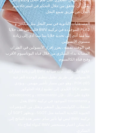
يمكن أن تتحقق من خلال التحكم في استرخاء سم
النحل عن طريق شمع النحل.
المستقلبات الثانوية في سم النحل مثل ميليتين و
PLA2 الموجودة في تركيبة BWV قللت من تلف خلايا
بيتا مما أدى إلى تجديد خلايا بيتا مما أدى إلى زيادة
مستوى الأنسولين.
في الوقت نفسه ، يعزز إفراز الأنسولين في الفئران
المصابة بداء السكري من خلال قناة البوتاسيوم الأقرب
وفتح قناة الكالسيوم.
علاوة على ذلك ، أدت صياغة BWV إلى زيادة إشارات
الأنسولين عن طريق تقليل تنظيم الوحدة الفرعية
PI3K-p85 ، وهو جين مسار تأشير مهيمن ، ويؤدي
تنظيم GCK الكبدي إلى تطبيع إرقاء الجلوكوز.
علاوة على ذلك ، فإن octacosanol ، و octadecanoic ،
و triacontanol الموجود في تركيبة BWV يعدل
استقلاب الكوليسترول المتغير ويقلل من المؤشرات
الحيوية الكبدية السامة مثل SGOT ، ويظهر SGPT أن
تركيبة BWV ليس لها تأثير سام. تشير هذه النتائج إلى
أنه يمكن اعتبار مستحضر BWV كدواء لعلاج داء
السكري.