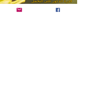
قدرة الذكور على التحمل
مضاد للسرطان ،
موت الخلايا السرطانية ، تثبيط الورم
القضاء على الالتهابات
حماية وتقوية الكبد
الزنجبيل القلب والكوليسترول الضار
الخلايا البدينة
حمية
تمديد النوم
كورونا 19 والفيروس الثاني والثالث حلول واجراءات
وقائية "زيادة المناعة"
المواد الطبيعية البراءات
"M4A"
• مضاد للالتهابات + مضاد للبكتيريا + مضاد للفيروسات
• القضاء على / تقليل الالتهاب
• إزالة / تقليل العفن والبكتيريا والجراثيم