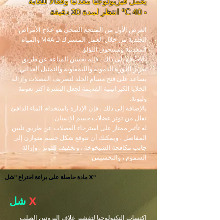
يعمل فيزيولوجيًا معدنيًا وفعالًا للغاية
• 40 ℃ انتظر لمدة 30 دقيقة
الغرض الأول من المنتجع الصحي هو علاج الأمراض
الجلدية من خلال العمل المشترك لـ M4A والمياه
المعدنية ومسحوق اللؤلؤ.
بالإضافة إلى ذلك ، فإنه يحسن المناعة عن طريق
تعزيز الدورة الدموية والليمفاوية والتمثيل الغذائي.
يساعد على فتح مسام الجلد لتصريف الفضلات وإزالة
الخلايا الكيراتينية القديمة لجعل البشرة أكثر نعومة
وليونة.
بالإضافة إلى ذلك ، فإن الإدارة باستخدام الماء الدافئ
تقلل من توتر عضلات جسم الإنسان.
له تأثير ممتاز على استرخاء العضلات عن طريق تليين
المفاصل ، ويمكنك أن تتوقع شكل جسم متوازن إلى
جانب مكافحة الشيخوخة ، وتخفيف التوتر ، وإزالة
السموم ، والتخسيس.
مادة حاصلة على براءة اختراع "شل X"
X
شل
اكتساب التكنولوجيا لتقشير غلاف البروتين الصلب