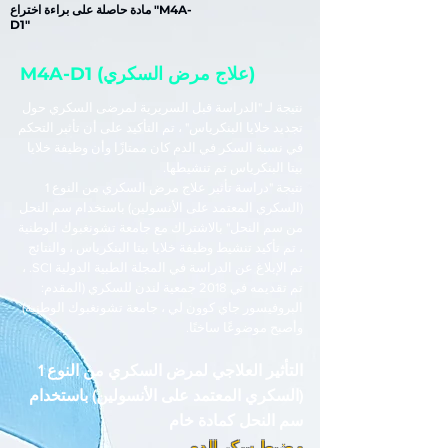
مادة حاصلة على براءة اختراع "M4A-
D1"
M4A-D1 (علاج مرض السكري)
نتيجة لـ "الدراسة قبل السريرية لمرضى السكري حول
تجديد خلايا البنكرياس" ، تم التأكيد على أن تأثير التحكم
في نسبة السكر في الدم كان ممتازًا وأن وظيفة خلايا
بيتا البنكرياس تم تنشيطها.
نتيجة "دراسة تأثير علاج مرض السكري من النوع 1
(السكري المعتمد على الأنسولين) باستخدام سم النحل
من سم النحل" بالاشتراك مع جامعة تشونغبوك الوطنية
، تم تأكيد تنشيط وظيفة خلايا بيتا البنكرياس ، والنتائج
تم الإبلاغ عن الدراسة في المجلة الطبية الدولية SCI. ،
تم تقديمه في 2018 جمعية لندن للسكري (المقدم:
البروفيسور جاي كوون لي ، جامعة تشونغبوك الوطنية)
وأصبح موضوعًا ساخنًا.
التأثير العلاجي لمرض السكري من النوع 1
(السكري المعتمد على الأنسولين) باستخدام
سم النحل كمادة خام
• ضبط سكر الدم