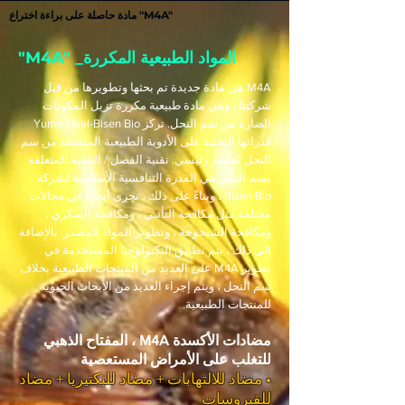
مادة حاصلة على براءة اختراع "M4A"
"M4A" _المواد الطبيعية المكررة
M4A هي مادة جديدة تم بحثها وتطويرها من قبل
شركتنا ، وهي مادة طبيعية مكررة تزيل المكونات
الضارة من سم النحل. تركز Yuma Heal-Bisen Bio
قدراتها البحثية على الأدوية الطبيعية المشتقة من سم
النحل كعنصر رئيسي. تقنية الفصل / التنقية المتعلقة
بسم النحل هي القدرة التنافسية الأساسية لشركة
Bisen Bio ، وبناءً على ذلك ، نجري أبحاثًا في مجالات
مختلفة مثل مكافحة التأتبي ، ومكافحة السكري ،
ومكافحة الشيخوخة ، وتطوير المواد المصدر. بالإضافة
إلى ذلك ، يتم تطبيق التكنولوجيا المستخدمة في
تطوير M4A على العديد من المنتجات الطبيعية بخلاف
سم النحل ، ويتم إجراء العديد من الأبحاث الحيوية
للمنتجات الطبيعية.
مضادات الأكسدة M4A ، المفتاح الذهبي
للتغلب على الأمراض المستعصية
• مضاد للالتهابات + مضاد للبكتيريا + مضاد
للفيروسات