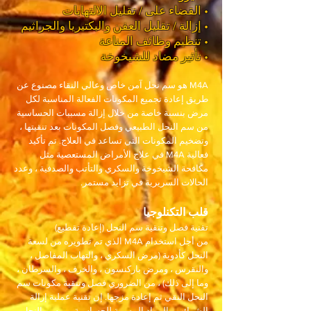
• القضاء على / تقليل الالتهابات
• إزالة / تقليل العفن والبكتيريا والجراثيم
• تنظيم وظائف المناعة
• تأثير مضاد للشيخوخة
M4A هو سم نحل آمن خاص وعالي النقاء مصنوع عن
طريق إعادة تجميع المكونات الفعالة المناسبة لكل
مرض بنسبة خاصة من خلال إزالة مسببات الحساسية
من سم النحل الطبيعي وفصل المكونات بعد تنقيتها ،
وتضخيم المكونات التي تساعد في العلاج. تم تأكيد
فعالية M4A في علاج الأمراض المستعصية مثل
مكافحة الشيخوخة والسكري والتأتب والصدفية ، وعدد
الحالات السريرية في تزايد مستمر.
قلب التكنلوجيا
تقنية فصل وتنقية سم النحل (إعادة تقطيع)
من أجل استخدام M4A الذي تم تطويره من لسعة
النحل كأدوية (مرض السكري ، والتهاب المفاصل ،
والنقرس ، ومرض باركنسون ، والخرف ، والسرطان ،
وما إلى ذلك) ، من الضروري فصل وتنقية مكونات سم
النحل النقي ثم إعادة مزجها. إن تقنية عملية إزالة
الشوائب والمواد المسببة للحساسية من سم النحل