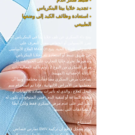
• تجديد خلايا بيتا البنكرياس
• استعادة وظائف الكبد إلى وضعها
الطبيعي
ينتج داء السكري عن تلف خلايا بيتا في البنكرياس التي
تفرز الأنسولين أو انخفاض معدل التعرف على
الأنسولين للخلايا الحية. يتيح M4A-D1 العلاج الأساسي
عن طريق تثبيط أو استعادة تلف خلايا البنكرياس
وتدهورها. تجري حاليًا التجارب على الحيوانات على
مرض السكري من النوع 2 ، وتم تأكيد الفعالية ذات
الدلالة الإحصائية (المهمة).
يصاحب مرض السكري مضاعفات مختلفة ، وبما أن
معظمها من الأمراض الالتهابية ، فإذا تم استخدام سم
النحل كعلاج ، والذي له تأثيرات مضادة للالتهابات أو
مقوية للمناعة أو لتنقية الدم ، فمن المتوقع أن يكون له
تأثير كبير على عدم مرض السكري فقط ولكن أيضًا
المضاعفات التي يسببها.
استنتاج
نؤكد بشكل قاطع أن تركيبة BWV تمارس خصائص
مضادة لمرض السكري على سم النحل وحده والتي