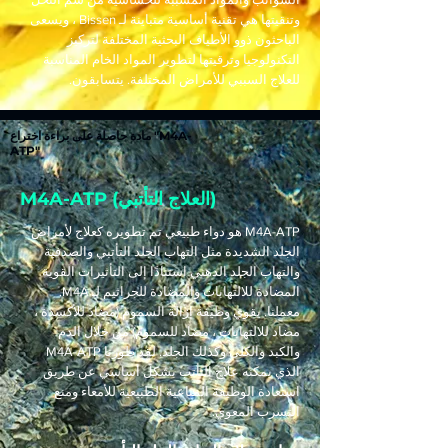
وتنقيتها هي تقنية أساسية متباينة لـ Bissen ، ويسعى
الباحثون ذوو الأطياف البحثية المختلفة لتركيز
التكنولوجيا وترقيتها لتطوير المواد الخام المناسبة
للعلاج السببي للأمراض المختلفة. يتسابقون.
مادة حاصلة على براءة اختراع "M4A-
ATP"
M4A-ATP (العلاج التأتبي)
M4A-ATP هو دواء طبيعي تم تطويره كعلاج لأمراض
الجلد الشديدة مثل التهاب الجلد التأتبي والصدفية
والتهاب الجلد الدهني استنادًا إلى التأثيرات القوية
المضادة للالتهابات والمضادة للجراثيم لـ M4A.
معملنا. يقوي وظيفة إزالة السموم (مضاد للأكسدة ،
مضاد للالتهابات ، مضاد للسموم) من خلال الدم
والكبد والكلى وكذلك الجلد. لقد طورنا M4A-ATP
الذي يمكنه علاج التأتب بشكل أساسي عن طريق
استعادة الوظيفة المناعية الطبيعية للأمعاء ومنع
التسرب المعوي.