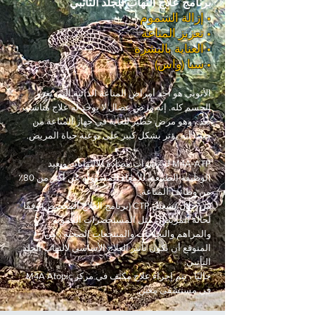
برنامج علاج التهاب الجلد التأتبي
• إزالة السموم
• تعزيز المناعة
• العناية بالبشرة
• سبا (واس)
الأتوبي هو أحد أمراض المناعة الذاتية التي تغزو
الجسم كله. إنه مرض عضال لا يوجد له علاج مناسب
بعد ، وهو مرض خطير للغاية في جهاز المناعة من
حيث أنه يؤثر بشكل كبير على نوعية حياة المريض.
M4A-ATP له تأثيرات مضادة للالتهابات ويعيد
الوظيفة الطبيعية للأمعاء المسؤولة عن أكثر من 80٪
من وظائف المناعة.
من خلال تشغيل CTP (برنامج العلاج المخصص) وفقًا
لحالة المريض ، مثل المستحضرات الفموية
والمراهم والبخاخات والمنتجعات الصحية ، من
المتوقع أن يكون تأثير العلاج الأساسي لالتهاب الجلد
التأتبي.
حاليًا ، يتم إجراء علاج مكثف في مركز M4A Atopic
في مستشفى معين.