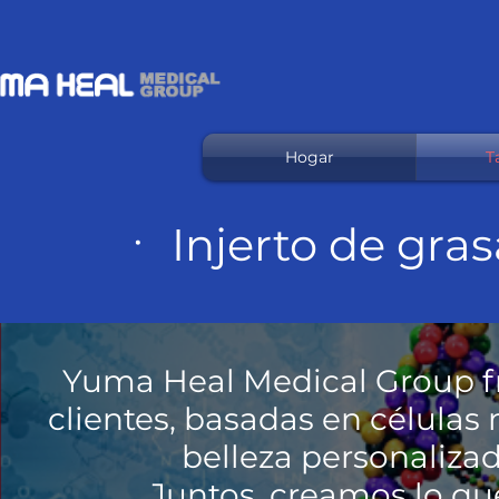
Hogar
Ta
ㆍ Injerto de gras
Yuma Heal Medical Group fro
clientes, basadas en célula
belleza personalizad
Juntos, creamos lo que 