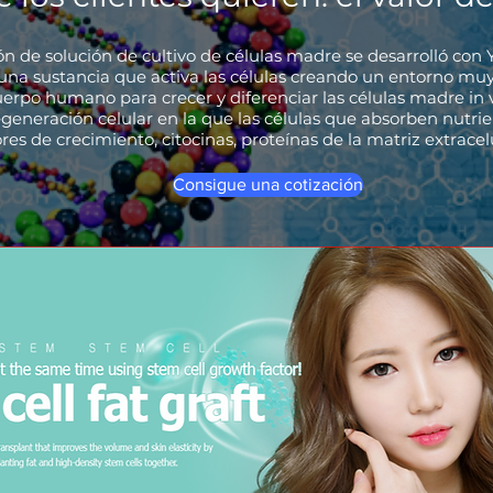
ón de solución de cultivo de células madre se desarrolló co
una sustancia que activa las células creando un entorno muy
uerpo humano para crecer y diferenciar las células madre in v
egeneración celular en la que las células que absorben nutri
res de crecimiento, citocinas, proteínas de la matriz extracelu
Consigue una cotización