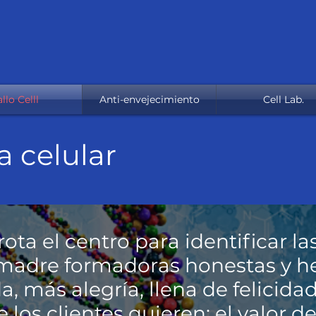
llo Celll
Anti-envejecimiento
Cell Lab.
a celular
ta el centro para identificar l
s madre formadoras honestas y h
a, más alegría, llena de felicid
los clientes quieren: el valor de 