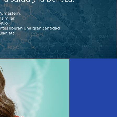
n Yumastem,
 similar
itro.
entes liberan una gran cantidad
lar, etc.