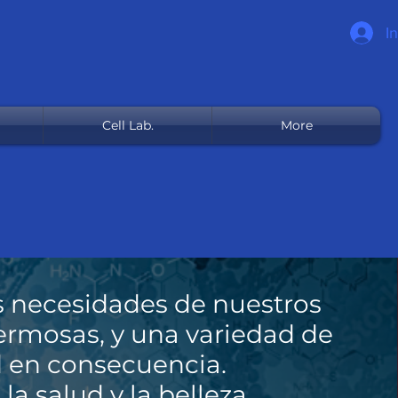
I
Cell Lab.
More
as necesidades de nuestros
ermosas, y una variedad de
ad en consecuencia.
la salud y la belleza.