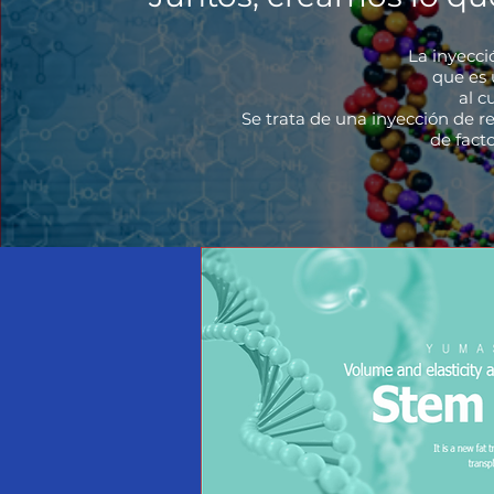
La inyecci
que es 
al c
Se trata de una inyección de r
de facto