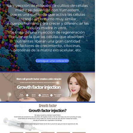
La inyección de solución de cultivo de células
madre se desarrolló con Yumastem,
que es una sustancia que activa las células
creando un entorno muy similar
al cuerpo humano para crecer y diferenciar las
células madre in vitro.
Se trata de una inyección de regeneración
celular en la que las células que absorben
nutrientes liberan una gran cantidad
de factores de crecimiento, citocinas,
proteínas de la matriz extracelular, etc.
Consigue una cotización