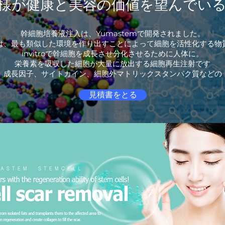
様が健康と美容の価値を望んでい
幹細胞培養液注入は、Yumastemで開発されました。
は、最も類似した環境を作り出すことによって細胞を活性化する物
invitroで幹細胞を成長させ分化させるために人体に。
栄養素を吸収した細胞が大量に放出する細胞再生注射です
成長因子、サイトカイン、細胞外マトリックスタンパク質などの
見積書をとる