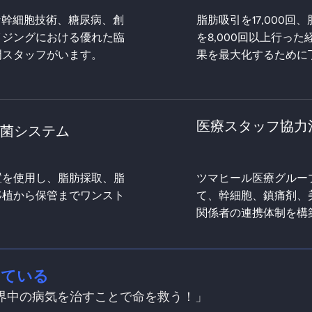
な幹細胞技術、糖尿病、創
脂肪吸引を17,000回
イジングにおける優れた臨
を8,000回以上行っ
門スタッフがいます。
果を最大化するために
医療スタッフ協力
菌システム
置を使用し、脂肪採取、脂
ツマヒール医療グルー
移植から保管までワンスト
て、幹細胞、鎮痛剤、
。
関係者の連携体制を構
っている
界中の病気を治すことで命を救う！」