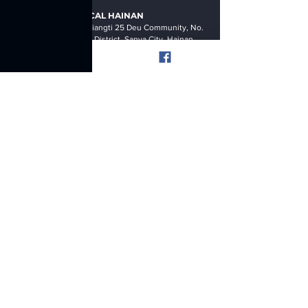
YUMA HEAL MEDICAL
HAINAN
333-316 Building 6, Xiangti 25 Deu Community, No.
9, Yuxin Road, Tianya District, Sanya City, Hainan
Provinc
e, China (PRC)
Stem Cell & Ultra Hyaluronic Serum
Stem Cell & Ultra Hyaluronic Serum
$320.00
メニュー
家
セルラボ
幹細胞
私たちに関しては
利用規約
プライバシーポリシ
ー
©2021
ユマヒールメディカルグループ株式会社