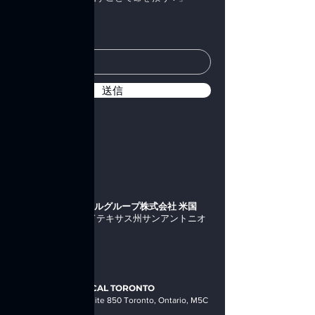
Eメール
送信
コンタクト
ユマヒールメディカルグループ株式会社
米国
1111バブコックロードテキサス州サンアントニオ
78201
アメリカ合衆国
+1 248 491 8888
YUMA HEAL MEDICAL
TORONTO
36 Toronto Street Suite 850 Toronto, Ontario, M5C
2C5 CANADA