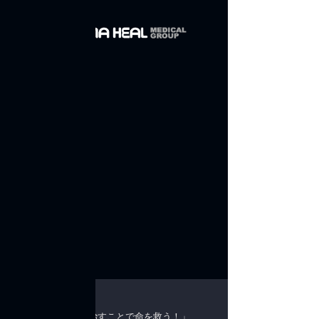
Sort by
Filters
Clear all
Filters
Clear all
Show items
Show items
知っている
「世界中の病気を治すことで命を救う！」