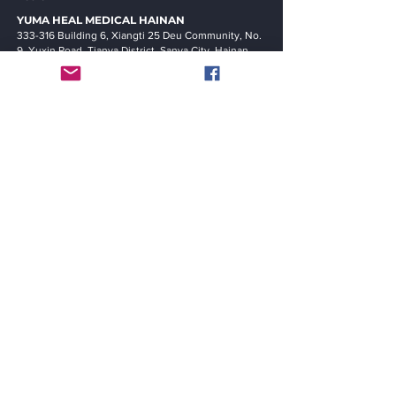
YUMA HEAL MEDICAL
HAINAN
333-316 Building 6, Xiangti 25 Deu Community, No.
9, Yuxin Road, Tianya District, Sanya City, Hainan
Provinc
e, China (PRC)
メニュー
家
セルラボ
幹細胞
私たちに関しては
利用規約
プライバシーポリシ
ー
©2021
ユマヒールメディカルグループ株式会社