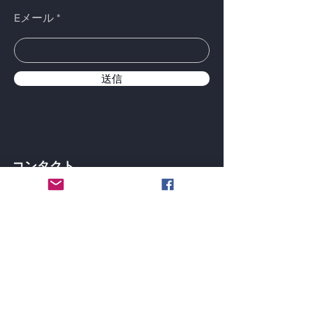
Eメール
送信
コンタクト
ユマヒールメディカルグループ株式会社
米国
1111バブコックロードテキサス州サンアントニオ
78201
アメリカ合衆国
+1 248 491 8888
YUMA HEAL MEDICAL
TORONTO
36 Toronto Street Suite 850 Toronto, Ontario, M5C
2C5 CANADA