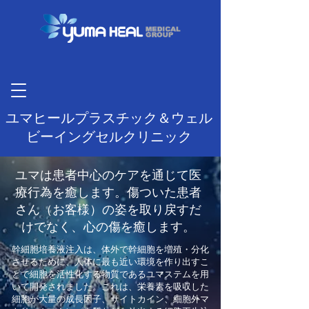
ユマヒールプラスチック＆ウェル
ビーイングセルクリニック
ユマは患者中心のケアを通じて医
療行為を癒します。傷ついた患者
さん（お客様）の姿を取り戻すだ
けでなく、心の傷を癒します。
幹細胞培養液注入は、体外で幹細胞を増殖・分化
させるために、人体に最も近い環境を作り出すこ
とで細胞を活性化する物質であるユマステムを用
いて開発されました。これは、栄養素を吸収した
細胞が大量の成長因子、サイトカイン、細胞外マ