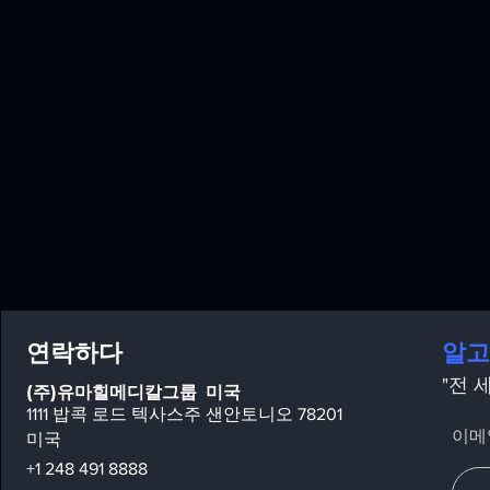
연락하다
알고
"전 
(주)유마힐메디칼그룹
미국
1111 밥콕 로드 텍사스주 샌안토니오 78201
이메
미국
+1 248 491 8888