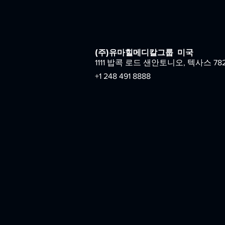
(주)유마힐메디칼그룹
미국
1111 밥콕 로드 샌안토니오, 텍사스 78
+1 248 491 8888