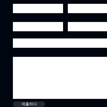
이름
성
핸드폰
직위
주제
메시지를 남겨주세요...
제출하다