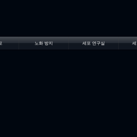
포
노화 방지
세포 연구실
세