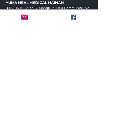
YUMA HEAL MEDICAL
HAINAN
333-316 Building 6, Xiangti 25 Deu Community, No.
9, Yuxin Road, Tianya District, Sanya City, Hainan
Provinc
e, China (PRC)
메뉴
집
세포 연구실
줄기 세포
회사 소개
이용약관
개인 정보 정책
©2021
(주)유마힐메디칼그룹