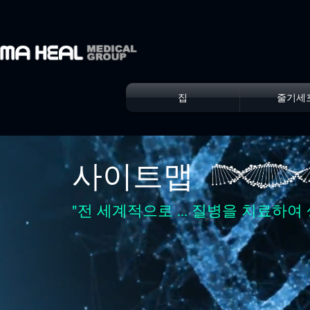
집
줄기세
사이트맵
"전 세계적으로 ... 질병을 치료하여