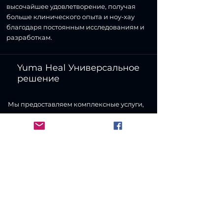
высочайшее удовлетворение, получая
больше клинического опыта и ноу-хау
благодаря постоянным исследованиям и
разработкам.
Yuma Heal Универсальное
решение
Мы предоставляем комплексные услуги,
используя то же асептическое
оборудование, что и исследовательский
институт стволовых клеток, от сбора жира,
отделения жировой ткани, экстракции
стволовых клеток и трансплантации до
хранения.
Быть в курсе