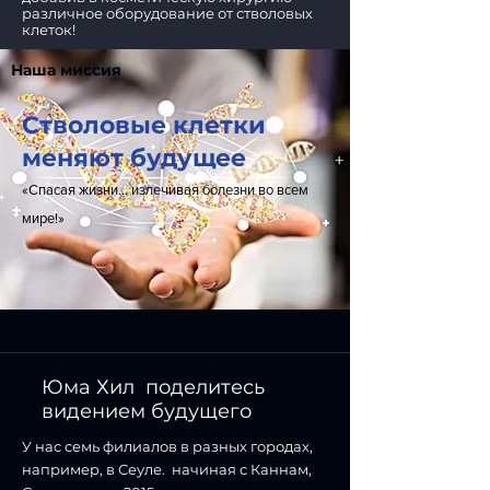
различное оборудование от стволовых
клеток!
Наша миссия
Стволовые клетки
меняют будущее
«Спасая жизни… излечивая болезни во всем
мире!»
Главные ценности
Юма Хил поделитесь
видением будущего
У нас семь филиалов в разных городах,
например, в Сеуле. начиная с Каннам,