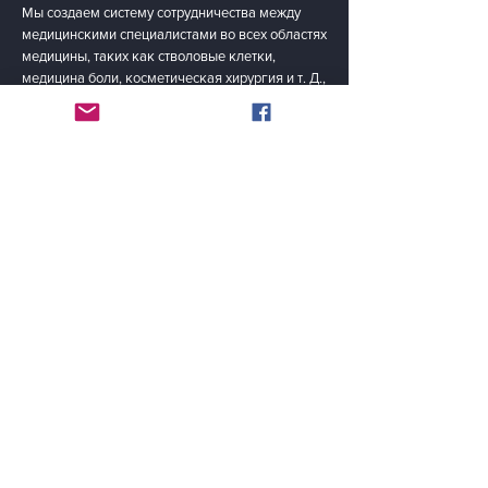
Мы создаем систему сотрудничества между
медицинскими специалистами во всех областях
медицины, таких как стволовые клетки,
медицина боли, косметическая хирургия и т. Д.,
Через нашу сетевую систему медицинских групп
Tuma Heal.
Быть в курсе
«Спасая жизни… излечивая болезни во всем
мире!»
Эл. адрес
Представлять на рассмотрение