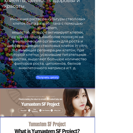
клиенты, ценность здоровья и
красоты.
Инъекция раствора культуры стволовых
клеток была разработана с помощью
Yumastem,
вещество, которое активирует клетки,
создавая среду, наиболее похожую на
в человеческий организм для роста и
дифференциации стволовых клеток in vitro.
Это инъекция регенерации клеток, при
которой клетки, усвоившие питательные
вещества, выделяют большое количество
факторов роста, цитокинов, белков
внеклеточного матрикса и т. д.
Получить цитату