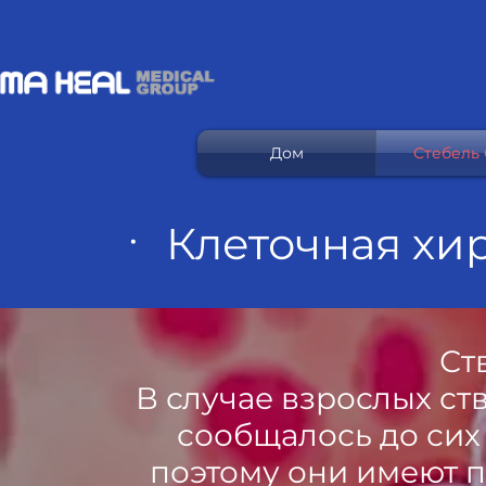
Дом
Стебель C
ㆍ Клеточная хи
Ст
В случае взрослых ст
сообщалось до сих
поэтому они имеют 