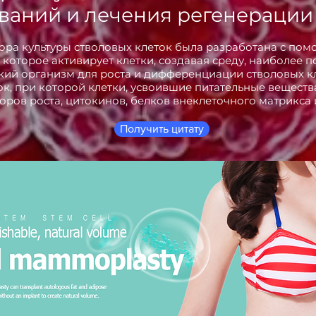
ваний и лечения регенерации 
ора культуры стволовых клеток была разработана с по
 которое активирует клетки, создавая среду, наиболее 
кий организм для роста и дифференциации стволовых клет
к, при которой клетки, усвоившие питательные вещест
оров роста, цитокинов, белков внеклеточного матрикса и 
Получить цитату