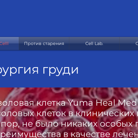
elll
Против старения
Cell Lab.
C
рургия груди
воловая клетка Yuma Heal Medi
воловых клеток в клинических 
 пор, не было никаких особых
преимущества в качестве леч