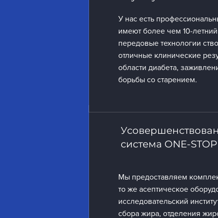
У нас есть профессиональн
имеют более чем 10-летний
передовые технологии ство
отличные клинические резул
области диабета, заживлени
борьбы со старением.
Усовершенствован
система ONE-STOP
Мы предоставляем комплек
то же асептическое оборудо
исследовательский институт
сбора жира, отделения жир