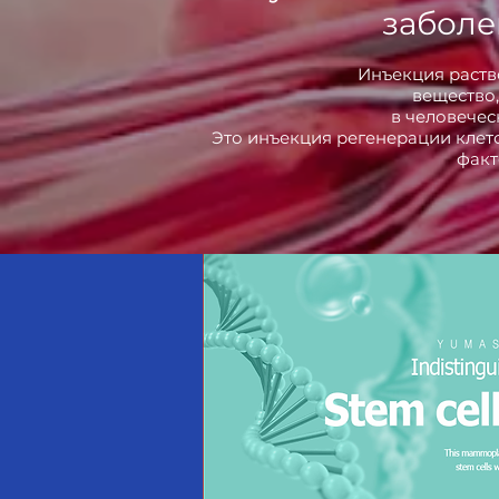
заболе
Инъекция раств
вещество,
в человечес
Это инъекция регенерации клето
факт