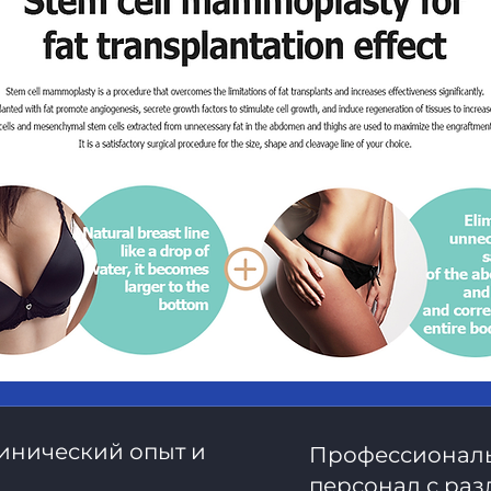
инический опыт и
Профессионал
персонал с ра