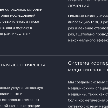
лечения
ые сотрудники, которые
 опыт исследований,
Опытный медицинский
ловых клеток, а также
липосакцию 17 000 ра
ьтаты и ноу-хау в
раз и лечение стволо
я ран, инсульта и
раз, тщательно прово
максимального эффект
Система коопе
ная асептическая
медицинского 
Мы создаем систему с
сные услуги, используя
медицинскими специал
вание, что и
медицины, таких как 
 стволовых клеток, от
боли, косметическая х
овой ткани, экстракции
сетевую систему меди