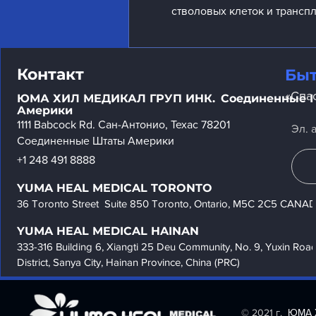
стволовых клеток и трансп
Контакт
Быт
«Спа
ЮМА ХИЛ МЕДИКАЛ ГРУП ИНК.
Соединенные 
Америки
1111 Babcock Rd. Сан-Антонио, Техас 78201
Эл. 
Соединенные Штаты Америки
+1 248 491 8888
YUMA HEAL MEDICAL
TORONTO
36 Toronto Street Suite 850 Toronto, Ontario, M5C 2C5 CANA
YUMA HEAL MEDICAL
HAINAN
333-316 Building 6, Xiangti 25 Deu Community, No. 9, Yuxin Road
District, Sanya City, Hainan Provinc
e, China (PRC)
© 2021 г.
ЮМА 