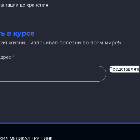
лантации до хранения.
ь в курсе
сая жизни… излечивая болезни во всем мире!»
Штаты
адрес
Представлять
DA
, Tianya
ХИЛ МЕДИКАЛ ГРУП ИНК.