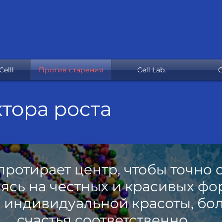
elll
Против старения
Cell Lab.
C
тора роста
протирает центр, чтобы точно
аясь на честных и красивых ф
и индивидуальной красоты, бо
счастья соответственно.