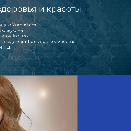
здоровья и красоты.
мощью Yumastem,
похожую на
ок in vitro.
ва, выделяют большое количество
т. д.