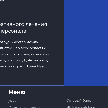
ративного лечения
персонала
отрудничества между
истами во всех областях
стволовые клетки, медицина
ирургия и т. Д., Через нашу
цинских групп Tuma Heal.
Меню
Сотовый банк
Дом
NFT-Marketplace
Стволовая клетка