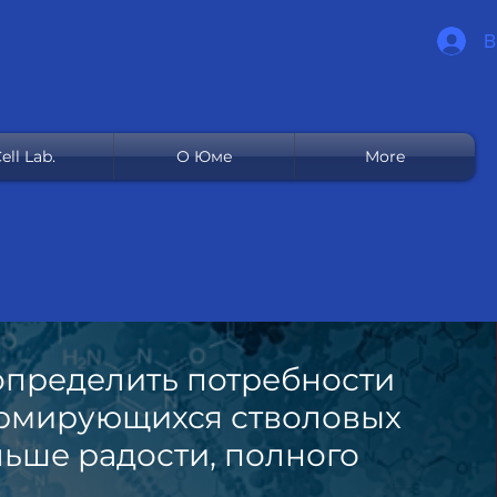
В
ell Lab.
О Юме
More
 определить потребности
ормирующихся стволовых
льше радости, полного