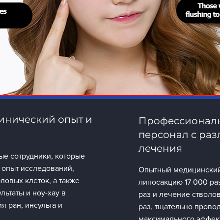
инический опыт и
Профессионал
персонал с ра
лечения
ые сотрудники, которые
 опыт исследований,
Опытный медицинский
ловых клеток, а также
липосакцию 17 000 ра
ьтаты и ноу-хау в
раз и лечение стволо
я ран, инсульта и
раз, тщательно прово
максимального эффект