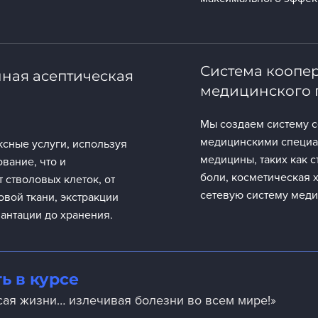
Система коопе
ная асептическая
медицинского 
Мы создаем систему с
медицинскими специал
сные услуги, используя
медицины, таких как 
вание, что и
боли, косметическая х
 стволовых клеток, от
сетевую систему меди
овой ткани, экстракции
лантации до хранения.
ь в курсе
сая жизни… излечивая болезни во всем мире!»
Штаты