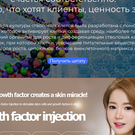
, что хотят клиенты, ценность 
ора культуры стволовых клеток была разработана с по
 которое активирует клетки, создавая среду, наиболее 
кий организм для роста и дифференциации стволовых клет
к, при которой клетки, усвоившие питательные вещест
оров роста, цитокинов, белков внеклеточного матрикса и 
Получить цитату