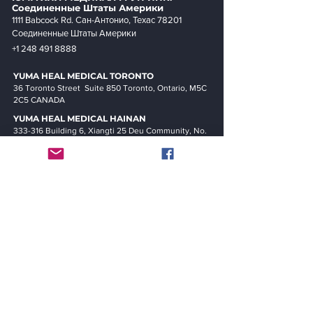
Соединенные Штаты Америки
1111 Babcock Rd. Сан-Антонио, Техас 78201
Соединенные Штаты Америки
+1 248 491 8888
YUMA HEAL MEDICAL
TORONTO
36 Toronto Street Suite 850 Toronto, Ontario, M5C
2C5 CANADA
YUMA HEAL MEDICAL
HAINAN
333-316 Building 6, Xiangti 25 Deu Community, No.
9, Yuxin Road, Tianya District, Sanya City, Hainan
Provinc
e, China (PRC)
Меню
Дом
Cell Lab.
Стволовая клетка
О нас