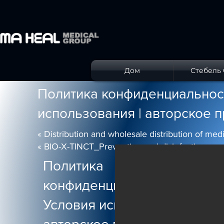
Дом
Стебель C
Политика конфиденциальност
использования | авторское 
« Distribution and wholesale distribution of me
« BIO-X-TINCT_Prevention and disinfection se
Политика
конфиденциальности |
Условия использования |