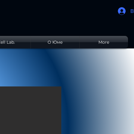
В
ell Lab.
О Юме
More