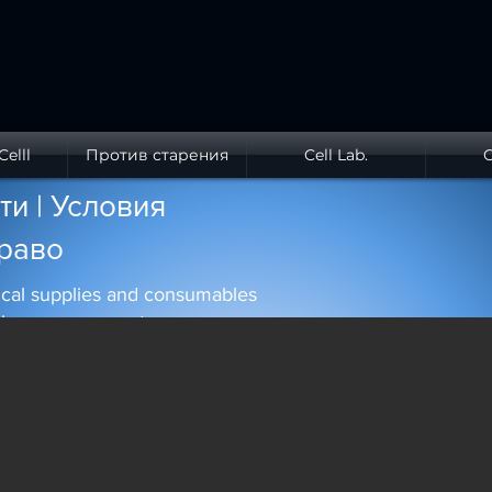
elll
Против старения
Cell Lab.
C
и | Условия
право
dical supplies and consumables
rvice management