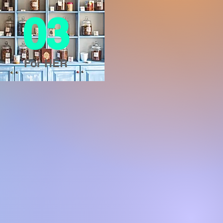
03
For HER