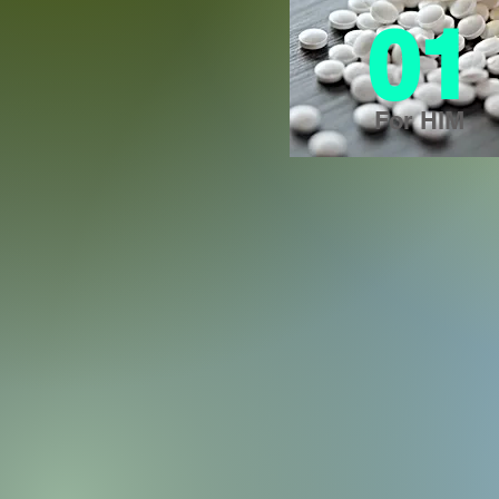
01
For HIM