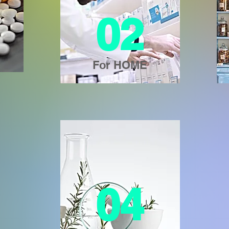
02
For HOME
04